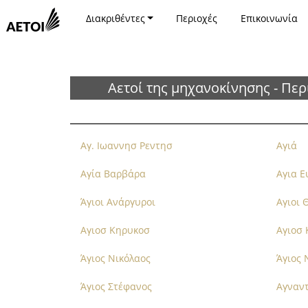
Διακριθέντες
Περιοχές
Επικοινωνία
Αετοί της μηχανοκίνησης - Περ
Αγ. Ιωαννησ Ρεντησ
Αγιά
Αγία Βαρβάρα
Αγια 
Άγιοι Ανάργυροι
Αγιοι 
Αγιοσ Κηρυκοσ
Αγιοσ
Άγιος Νικόλαος
Άγιος 
Άγιος Στέφανος
Αγναν