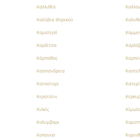
Καλλιθέα
Καλλο
Καλύβια Θορικού
Καλυθ
Καματερό
Καμμε
Καρδίτσα
Καρλό
Κάρπαθος
Καρπε
Κασσανδρεια
Καστε
Κατασταρι
Κατερ
Κερατσίνι
Κερκυ
Κιλκίς
Κίμωλ
Κολυμβαρι
Κομοτ
Κοπανοσ
Κοριν