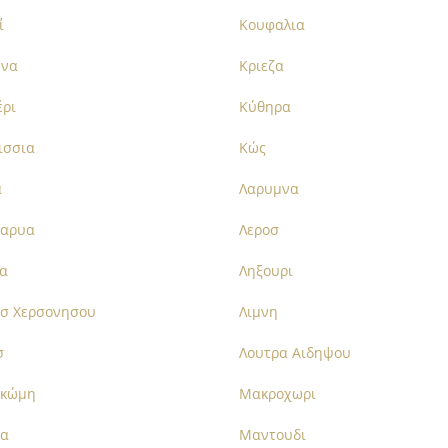
ί
Κουφαλια
ενα
Κριεζα
έρι
Κύθηρα
ισσια
Κώς
α
Λαρυμνα
καρυα
Λεροσ
να
Ληξουρι
ασ Χερσονησου
Λιμνη
σ
Λουτρα Αιδηψου
κώμη
Μακροχωρι
α
Μαντουδι