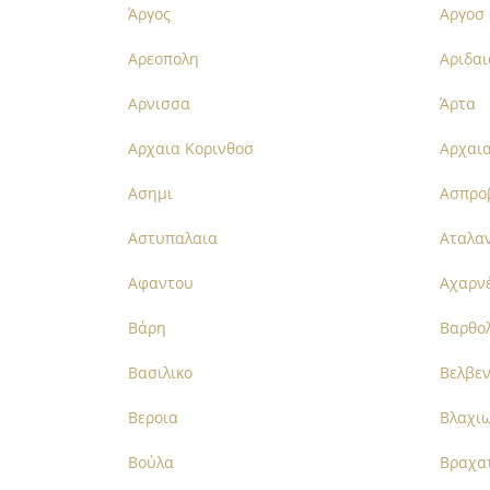
Άργος
Αργοσ 
Αρεοπολη
Αριδαι
Αρνισσα
Άρτα
Αρχαια Κορινθοσ
Αρχαι
Ασημι
Ασπρο
Αστυπαλαια
Αταλα
Αφαντου
Αχαρν
Βάρη
Βαρθο
Βασιλικο
Βελβε
Βεροια
Βλαχι
Βούλα
Βραχα