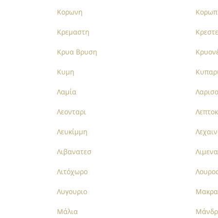
Κορωνη
Κορωπ
Κρεμαστη
Κρεστ
Κρυα Βρυση
Κρυον
Κυμη
Κυπαρ
Λαμία
Λαρισ
Λεονταρι
Λεπτο
Λευκίμμη
Λεχαι
Λιβανατεσ
Λιμεν
Λιτόχωρο
Λουρο
Λυγουριο
Μακρα
Μάλια
Μάνδρ