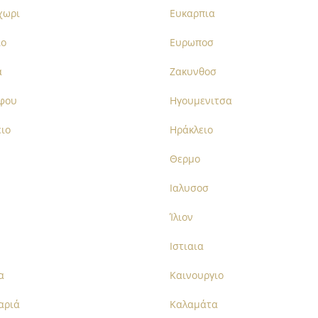
χωρι
Ευκαρπια
ιο
Ευρωποσ
ά
Ζακυνθοσ
φου
Ηγουμενιτσα
ιο
Ηράκλειο
Θερμο
Ιαλυσοσ
Ίλιον
Ιστιαια
α
Καινουργιο
αριά
Καλαμάτα