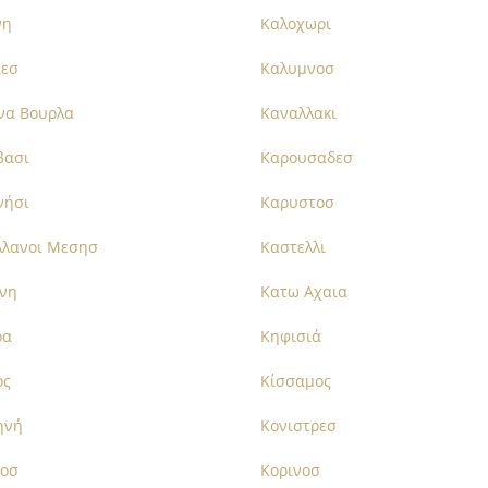
νη
Καλοχωρι
ιεσ
Καλυμνοσ
να Βουρλα
Καναλλακι
βασι
Καρουσαδεσ
νήσι
Καρυστοσ
λλανοι Μεσησ
Καστελλι
ίνη
Κατω Αχαια
ρα
Κηφισιά
ος
Κίσσαμος
ηνή
Κονιστρεσ
θοσ
Κορινοσ