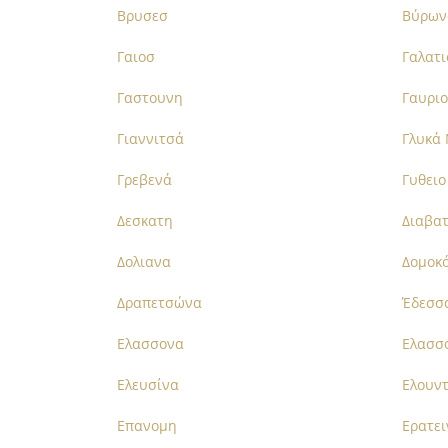
Βρυσεσ
Βύρων
Γαιοσ
Γαλατι
Γαστουνη
Γαυριο
Γιαννιτσά
Γλυκά
Γρεβενά
Γυθειο
Δεσκατη
Διαβα
Δολιανα
Δομοκ
Δραπετσώνα
Έδεσσ
Ελασσονα
Ελασσ
Ελευσίνα
Ελουν
Επανομη
Ερατει