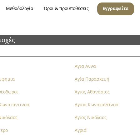
Μεθοδολογία
Όροι & προϋποθέσεις
Εγγραφείτε
ιοχές
Αγια Αννα
Ευφημια
Αγία Παρασκευή
Θεοδωροι
Άγιος Αθανάσιος
 Κωνσταντινοσ
Αγιοσ Κωνσταντινοσ
Νικόλαος
Άγιος Νικόλαος
τερο
Αγριά