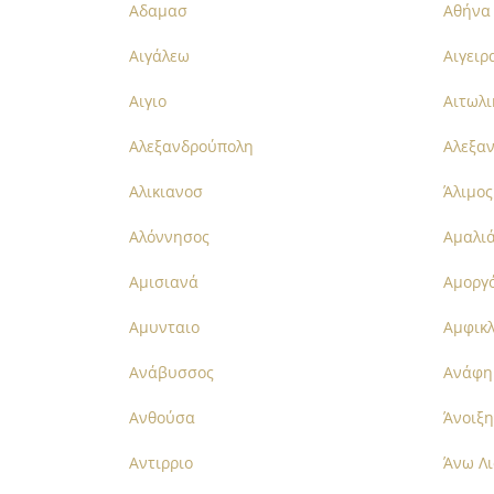
Αδαμασ
Αθήνα
Αιγάλεω
Αιγειρ
Αιγιο
Αιτωλι
Αλεξανδρούπολη
Αλεξα
Αλικιανοσ
Άλιμος
Αλόννησος
Αμαλι
Αμισιανά
Αμοργ
Αμυνταιο
Αμφικλ
Ανάβυσσος
Ανάφη
Ανθούσα
Άνοιξη
Αντιρριο
Άνω Λι