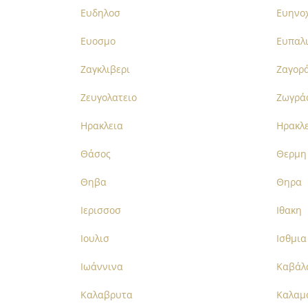
Ευδηλοσ
Ευηνο
Ευοσμο
Ευπαλ
Ζαγκλιβερι
Ζαγορ
Ζευγολατειο
Ζωγρά
Ηρακλεια
Ηρακλε
Θάσος
Θερμη
Θηβα
Θηρα
Ιερισσοσ
Ιθακη
Ιουλισ
Ισθμια
Ιωάννινα
Καβάλ
Καλαβρυτα
Καλαμ