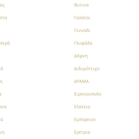
ας
Βυτινα
στα
Γαλάτσι
Γενναδι
 Νερά
Γλυφάδα
Δάφνη
τά
Διδυμότειχο
ός
ΔΡΑΜΑ
α
Ειρηνουπολη
ονα
Ελατεια
τα
Εμπορειον
νη
Ερετρια