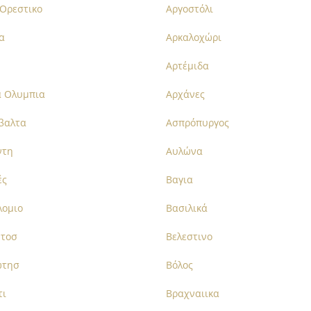
Ορεστικο
Αργοστόλι
α
Αρκαλοχώρι
Αρτέμιδα
α Ολυμπια
Αρχάνες
βαλτα
Ασπρόπυργος
ντη
Αυλώνα
ές
Βαγια
λομιο
Βασιλικά
ντοσ
Βελεστινο
ωτησ
Βόλος
τι
Βραχναιικα