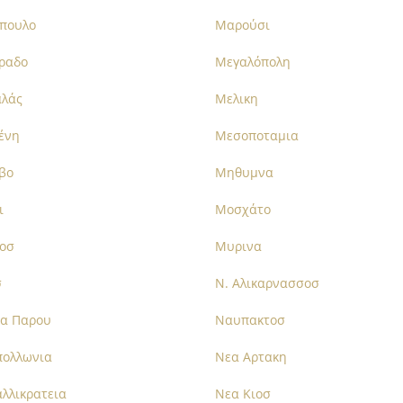
πουλο
Μαρούσι
ραδο
Μεγαλόπολη
αλάς
Μελικη
ένη
Μεσοποταμια
βο
Μηθυμνα
ι
Μοσχάτο
οσ
Μυρινα
σ
Ν. Αλικαρνασσοσ
α Παρου
Ναυπακτοσ
πολλωνια
Νεα Αρτακη
λλικρατεια
Νεα Κιοσ