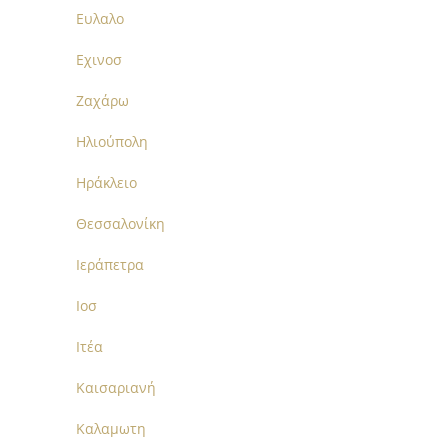
Ευλαλο
Εχινοσ
Ζαχάρω
Ηλιούπολη
Ηράκλειο
Θεσσαλονίκη
Ιεράπετρα
Ιοσ
Ιτέα
Καισαριανή
Καλαμωτη