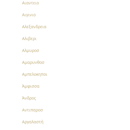
Αιαντειο
Αιγινιο
Αλεξανδρεια
Αλιβερι
Αλμυροσ
Αμαρυνθοσ
Αμπελοκηποι
Άμφισσα
Άνδρος
Αντιπαροσ
Αργαλαστή