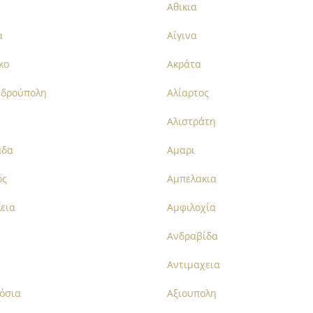
Αθικια
α
Αίγινα
κο
Ακράτα
νδρούπολη
Αλίαρτος
Αλιστράτη
άδα
Αμαρι
ός
Αμπελακια
εια
Αμφιλοχία
Ανδραβίδα
Αντιμαχεια
όσια
Αξιουπολη