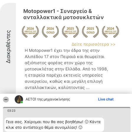
Motopower1 - Συνεργείο &
ανταλλακτικά μοτοσυκλετών
Διακριθέντες
Δείτε περισσότερα >>
Η Motopower1 έχει την έδρα της στην
Αλιπέδου 17 στον Πειραιά και θεωρείται
αξιόπιστος φορέας στον χώρο της
μοτοσυκλέτας στην Ελλάδα. Από το 1998,
η εταιρεία παρέχει εκτενείς υπηρεσίες
συνεργείου, καθώς και μεγάλη επιλογή
ανταλλακτικών, καλύπτοντας ...
9.6
ΑΕΤΟΊ της μηχανοκίνησης
Live chat
03:23
SKRIVANOSERVICE - Γενικό
Γεια σας. Χαίρομαι που θα σας βοηθήσω! 🙂 Κάντε
Συνεργείο Αυτοκινήτων
κλικ στο αντίστοιχο θέμα συνομιλίας! 🙂