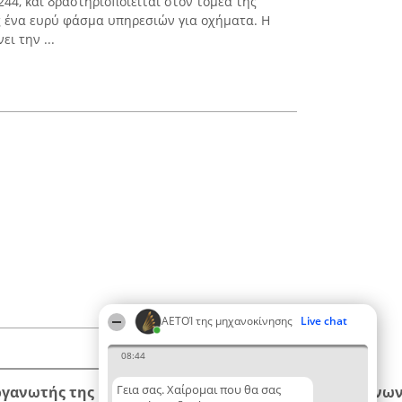
4, και δραστηριοποιείται στον τομέα της
 ένα ευρύ φάσμα υπηρεσιών για οχήματα. Η
ι την ...
ΑΕΤΟΊ της μηχανοκίνησης
Live chat
08:44
Γεια σας. Χαίρομαι που θα σας
ργανωτής της κατάταξης
Κατάταξη
Επικοινων