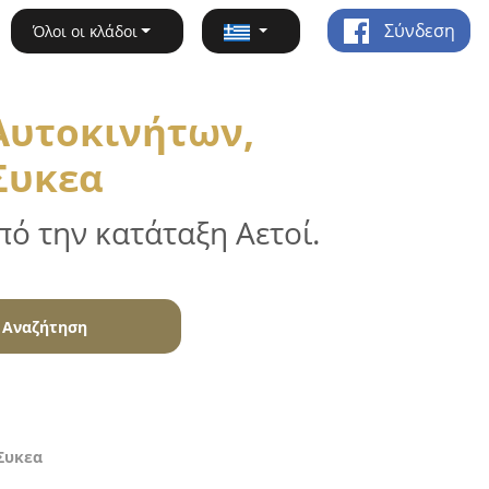
Σύνδεση
Όλοι οι κλάδοι
Αυτοκινήτων,
Συκεα
ό την κατάταξη Αετοί.
Αναζήτηση
Συκεα