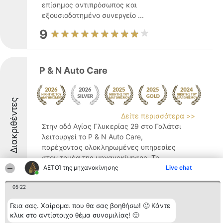
επίσημος αντιπρόσωπος και
εξουσιοδοτημένο συνεργείο ...
9
P & N Auto Care
Διακριθέντες
Δείτε περισσότερα >>
Στην οδό Αγίας Γλυκερίας 29 στο Γαλάτσι
λειτουργεί το P & N Auto Care,
παρέχοντας ολοκληρωμένες υπηρεσίες
στον τομέα της μηχανοκίνησης. Το
εξειδικευμένο αυτό συνεργείο
ΑΕΤΟΊ της μηχανοκίνησης
Live chat
αυτοκινήτων διακρίνεται για την άρτια
05:22
τεχνογνωσία του, προσφέροντας λύσεις ...
9.2
Γεια σας. Χαίρομαι που θα σας βοηθήσω! 🙂 Κάντε
κλικ στο αντίστοιχο θέμα συνομιλίας! 🙂