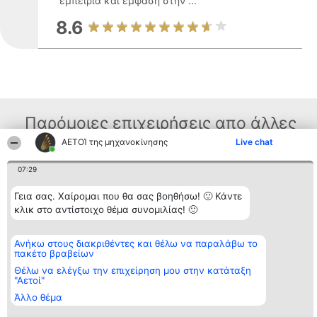
εμπειρία και έμφαση στην ...
8.6
Παρόμοιες επιχειρήσεις απο άλλες
ΑΕΤΟΊ της μηχανοκίνησης
Live chat
περιοχές
07:29
Διοργανωτής της
Κατάταξη
Επικοινωνία
Γεια σας. Χαίρομαι που θα σας βοηθήσω! 🙂 Κάντε
κατάταξης
Διακριθέντες
Επικοινωνία
κλικ στο αντίστοιχο θέμα συνομιλίας! 🙂
BEAUTIFUL COMPANY
Λίστα όλων
Μονοπρόσωπη ΙΚΕ
των
ΤΗΛ. ΕΠΙΚΟΙΝΩΝΙΑΣ:
διακριθέντων
Ανήκω στους διακριθέντες και θέλω να παραλάβω το
2104128019
Μεθοδολογία
πακέτο βραβείων
email:
Όροι &
aetoi@beautifulcompany.co
προϋποθέσεις
Θέλω να ελέγξω την επιχείρηση μου στην κατάταξη
"Αετοί"
ΠΟΛΙΤΙΚΗ
ΑΠΟΡΡΗΤΟΥ
Άλλο θέμα