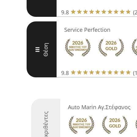
9.8
(
Service Perfection
Θέση
III
9.8
(
Auto Marin Αγ.Στέφανος
Διακριθέντες