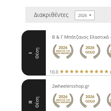
Διακριθέντες
2026
Β & Γ Μπάτζανος Ελαστικά -
Θέση
I
10.0
2wheelersshop.gr
Θέση
II