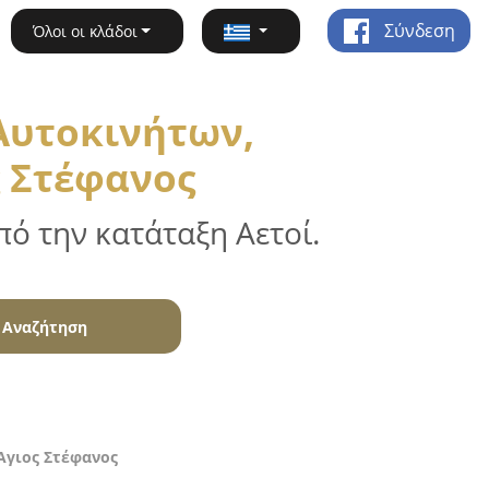
Σύνδεση
Όλοι οι κλάδοι
Αυτοκινήτων,
ς Στέφανος
ό την κατάταξη Αετοί.
Αναζήτηση
Άγιος Στέφανος