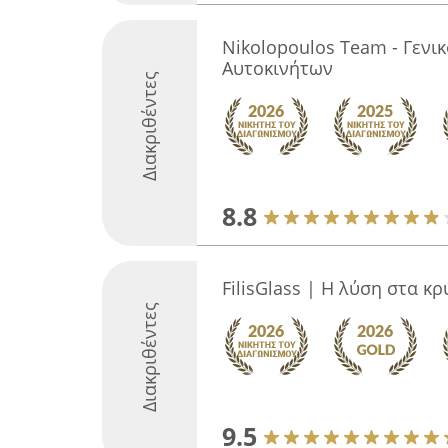
Nikolopoulos Team - Γενι
Αυτοκινήτων
Διακριθέντες
8.8
FilisGlass | Η λύση στα 
Διακριθέντες
9.5