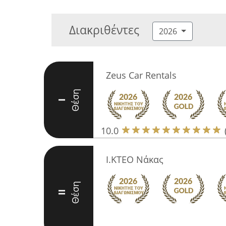
Διακριθέντες
2026
Zeus Car Rentals
Θέση
I
10.0
Ι.ΚΤΕΟ Νάκας
Θέση
II