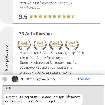
αποκλειστική αντιπρόσωπος των
προϊόντων ...
9.5
PB Auto Service
Διακριθέντες
Η εταιρεία PB Auto Service έχει την έδρα
της στους Αμπελόκηπους της
Θεσσαλονίκης και λειτουργεί ως ένα
σύγχρονο κέντρο στον τομέα της
μηχανοκίνησης. Ξεχωρίζει για το
εξειδικευμένο προσωπικό της, το οποίο
ΑΕΤΟΊ της μηχανοκίνησης
Live chat
διαθέτει υψηλή τεχνογνωσία και
αντιμετωπίζει ...
16:51
10
Γεια σας. Χαίρομαι που θα σας βοηθήσω! 🙂 Κάντε
κλικ στο αντίστοιχο θέμα συνομιλίας! 🙂