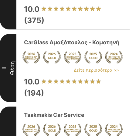
10.0
(375)
CarGlass Αμαξόπουλος - Kομοτηνή
Θέση
II
Δείτε περισσότερα >>
10.0
(194)
Tsakmakis Car Service