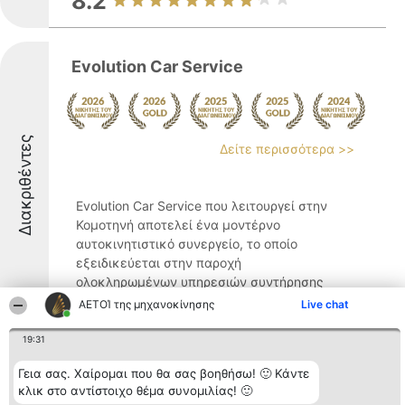
8.2
Evolution Car Service
Διακριθέντες
Δείτε περισσότερα >>
Evolution Car Service που λειτουργεί στην
Κομοτηνή αποτελεί ένα μοντέρνο
αυτοκινητιστικό συνεργείο, το οποίο
εξειδικεύεται στην παροχή
ολοκληρωμένων υπηρεσιών συντήρησης
και επισκευής. Με εμπειρία που ξεκινά το
ΑΕΤΟΊ της μηχανοκίνησης
Live chat
1999, προσφέρει λύσεις για ...
19:31
9.4
Γεια σας. Χαίρομαι που θα σας βοηθήσω! 🙂 Κάντε
κλικ στο αντίστοιχο θέμα συνομιλίας! 🙂