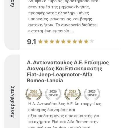
Λάμψακο Ευβοίας, δραστηριοποιείται
στον τομέα της μηχανοκίνησης,
προσφέροντας ολοκληρωμένες
υπηρεσίες φανοποιίας και βαφής
αυτοκινήτων. Το συνεργείο διαθέτει
εκτεταμένη εμπειρία ...
9.1
Δ. Αντωνοπουλος Α.Ε. Επίσημος
Διανομέας Και Επισκευαστης
Fiat-Jeep-Leapmotor-Alfa
Romeo-Lancia
Διακριθέντες
Η Δ. Αντωνόπουλος Α.Ε. λειτουργεί ως
επίσημος διανομέας και
εξουσιοδοτημένος επισκευαστής για
τα οχήματα Fiat και Alfa Romeo στην
περιοχή της Λαμίας, με πολυετή