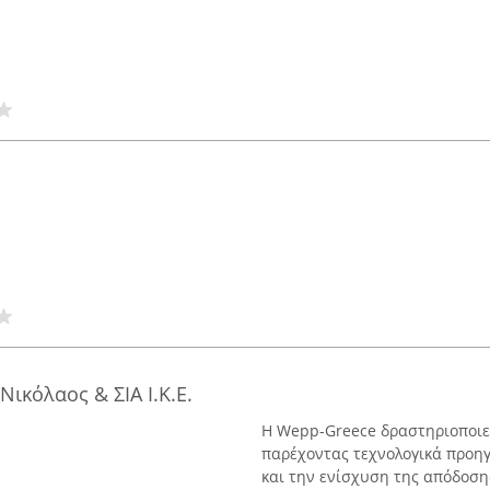
ικόλαος & ΣΙΑ Ι.Κ.Ε.
Η Wepp-Greece δραστηριοποιεί
παρέχοντας τεχνολογικά προη
και την ενίσχυση της απόδοσ