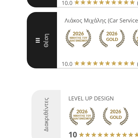
10.0
Λιάκος Μιχάλης (Car Service
Θέση
III
10.0
LEVEL UP DESIGN
Διακριθέντες
10