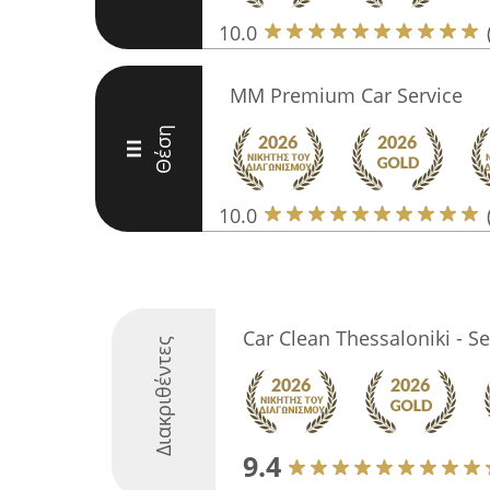
10.0
MM Premium Car Service
Θέση
III
10.0
Car Clean Thessaloniki - S
Διακριθέντες
9.4