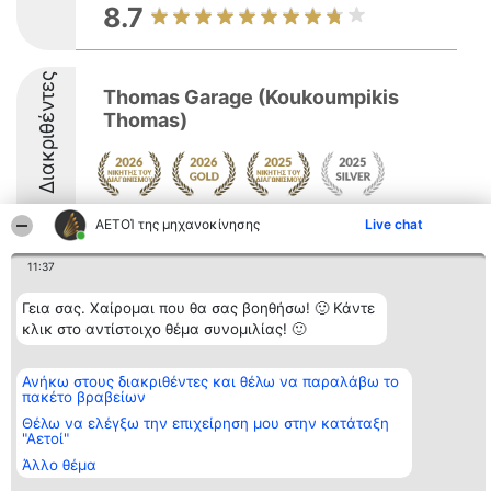
8.7
Διακριθέντες
Thomas Garage (Koukoumpikis
Thomas)
9.4
ΑΕΤΟΊ της μηχανοκίνησης
Live chat
11:37
Διοργανωτής της
Κατάταξη
Επικοινωνία
Γεια σας. Χαίρομαι που θα σας βοηθήσω! 🙂 Κάντε
κατάταξης
Διακριθέντες
Επικοινωνία
κλικ στο αντίστοιχο θέμα συνομιλίας! 🙂
BEAUTIFUL COMPANY
Λίστα όλων
Μονοπρόσωπη ΙΚΕ
των
ΤΗΛ. ΕΠΙΚΟΙΝΩΝΙΑΣ:
διακριθέντων
Ανήκω στους διακριθέντες και θέλω να παραλάβω το
2104128019
Μεθοδολογία
πακέτο βραβείων
email:
Όροι &
aetoi@beautifulcompany.co
προϋποθέσεις
Θέλω να ελέγξω την επιχείρηση μου στην κατάταξη
"Αετοί"
ΠΟΛΙΤΙΚΗ
ΑΠΟΡΡΗΤΟΥ
Άλλο θέμα