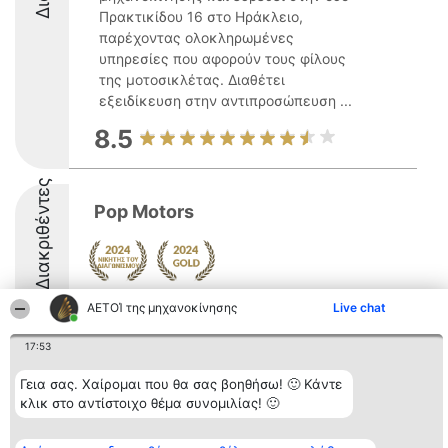
Πρακτικίδου 16 στο Ηράκλειο,
παρέχοντας ολοκληρωμένες
υπηρεσίες που αφορούν τους φίλους
της μοτοσικλέτας. Διαθέτει
εξειδίκευση στην αντιπροσώπευση ...
8.5
Διακριθέντες
Pop Motors
ΑΕΤΟΊ της μηχανοκίνησης
Live chat
17:53
Διοργανωτής της
Κατάταξη
Επικοινωνία
Γεια σας. Χαίρομαι που θα σας βοηθήσω! 🙂 Κάντε
κατάταξης
Διακριθέντες
Επικοινωνία
κλικ στο αντίστοιχο θέμα συνομιλίας! 🙂
BEAUTIFUL COMPANY
Λίστα όλων
Μονοπρόσωπη ΙΚΕ
των
ΤΗΛ. ΕΠΙΚΟΙΝΩΝΙΑΣ:
διακριθέντων