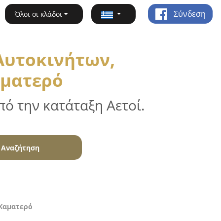
Σύνδεση
Όλοι οι κλάδοι
Αυτοκινήτων,
αματερό
ό την κατάταξη Αετοί.
Αναζήτηση
 Καματερό