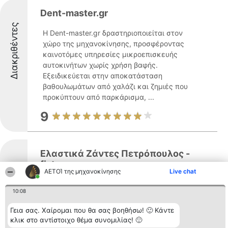
Dent-master.gr
Διακριθέντες
Η Dent-master.gr δραστηριοποιείται στον
χώρο της μηχανοκίνησης, προσφέροντας
καινοτόμες υπηρεσίες μικροεπισκευής
αυτοκινήτων χωρίς χρήση βαφής.
Εξειδικεύεται στην αποκατάσταση
βαθουλωμάτων από χαλάζι και ζημιές που
προκύπτουν από παρκάρισμα, ...
9
Ελαστικά Ζάντες Πετρόπουλος -
fixtyres.gr
ΑΕΤΟΊ της μηχανοκίνησης
Live chat
Διακριθέντες
10:08
Fixtyres αποτελεί μία αξιόπιστη παρουσία
Γεια σας. Χαίρομαι που θα σας βοηθήσω! 🙂 Κάντε
στον τομέα της μηχανοκίνησης στην
κλικ στο αντίστοιχο θέμα συνομιλίας! 🙂
Αθήνα, προσφέροντας συνολικές