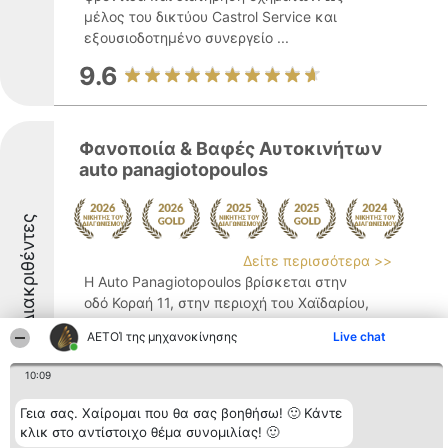
μέλος του δικτύου Castrol Service και
εξουσιοδοτημένο συνεργείο ...
9.6
Φανοποιία & Βαφές Αυτοκινήτων
auto panagiotopoulos
Διακριθέντες
Δείτε περισσότερα >>
Η Auto Panagiotopoulos βρίσκεται στην
οδό Κοραή 11, στην περιοχή του Χαϊδαρίου,
και δραστηριοποιείται με αξιοπιστία στον
ΑΕΤΟΊ της μηχανοκίνησης
Live chat
τομέα της φανοποιίας και βαφής
αυτοκινήτων. Διαθέτοντας μακροχρόνια
10:09
εμπειρία και εξειδικευμένο προσωπικό, η
εταιρεία προσφέρει ...
Γεια σας. Χαίρομαι που θα σας βοηθήσω! 🙂 Κάντε
κλικ στο αντίστοιχο θέμα συνομιλίας! 🙂
9.8