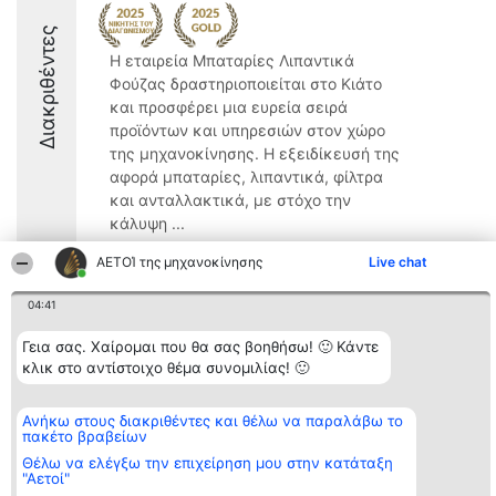
Διακριθέντες
Η εταιρεία Μπαταρίες Λιπαντικά
Φούζας δραστηριοποιείται στο Κιάτο
και προσφέρει μια ευρεία σειρά
προϊόντων και υπηρεσιών στον χώρο
της μηχανοκίνησης. Η εξειδίκευσή της
αφορά μπαταρίες, λιπαντικά, φίλτρα
και ανταλλακτικά, με στόχο την
κάλυψη ...
ΑΕΤΟΊ της μηχανοκίνησης
Live chat
04:41
Διοργανωτής της
Κατάταξη
Επικοινωνία
Γεια σας. Χαίρομαι που θα σας βοηθήσω! 🙂 Κάντε
κατάταξης
Διακριθέντες
Επικοινωνία
κλικ στο αντίστοιχο θέμα συνομιλίας! 🙂
BEAUTIFUL COMPANY
Λίστα όλων
Μονοπρόσωπη ΙΚΕ
των
ΤΗΛ. ΕΠΙΚΟΙΝΩΝΙΑΣ:
διακριθέντων
Ανήκω στους διακριθέντες και θέλω να παραλάβω το
2104128019
Μεθοδολογία
πακέτο βραβείων
email:
Όροι &
aetoi@beautifulcompany.co
προϋποθέσεις
Θέλω να ελέγξω την επιχείρηση μου στην κατάταξη
ΠΟΛΙΤΙΚΗ
"Αετοί"
ΑΠΟΡΡΗΤΟΥ