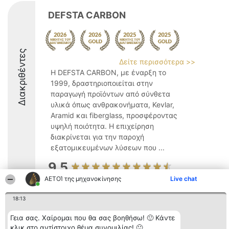
DEFSTA CARBON
Διακριθέντες
Δείτε περισσότερα >>
Η DEFSTA CARBON, με έναρξη το
1999, δραστηριοποιείται στην
παραγωγή προϊόντων από σύνθετα
υλικά όπως ανθρακονήματα, Kevlar,
Aramid και fiberglass, προσφέροντας
υψηλή ποιότητα. Η επιχείρηση
διακρίνεται για την παροχή
εξατομικευμένων λύσεων που ...
9.5
ΑΕΤΟΊ της μηχανοκίνησης
Live chat
18:13
Διοργανωτής της
Κατάταξη
Επικοινωνία
κατάταξης
Διακριθέντες
Επικοινωνία
Γεια σας. Χαίρομαι που θα σας βοηθήσω! 🙂 Κάντε
BEAUTIFUL COMPANY
Λίστα όλων
Μονοπρόσωπη ΙΚΕ
των
κλικ στο αντίστοιχο θέμα συνομιλίας! 🙂