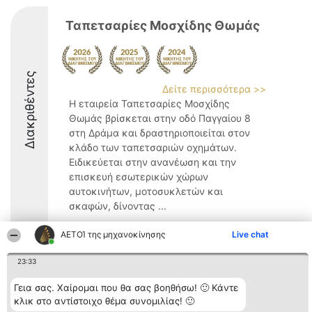
Ταπετσαρίες Μοσχίδης Θωμάς
Διακριθέντες
Δείτε περισσότερα >>
Η εταιρεία Ταπετσαρίες Μοσχίδης
Θωμάς βρίσκεται στην οδό Παγγαίου 8
στη Δράμα και δραστηριοποιείται στον
κλάδο των ταπετσαριών οχημάτων.
Ειδικεύεται στην ανανέωση και την
επισκευή εσωτερικών χώρων
αυτοκινήτων, μοτοσυκλετών και
σκαφών, δίνοντας ...
8.6
ΑΕΤΟΊ της μηχανοκίνησης
Live chat
23:33
Διοργανωτής της
Κατάταξη
Επικοινωνία
Γεια σας. Χαίρομαι που θα σας βοηθήσω! 🙂 Κάντε
κατάταξης
Διακριθέντες
Επικοινωνία
κλικ στο αντίστοιχο θέμα συνομιλίας! 🙂
BEAUTIFUL COMPANY
Λίστα όλων
Μονοπρόσωπη ΙΚΕ