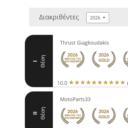
Διακριθέντες
2026
Thrust Giagkoudakis
Θέση
I
10.0
MotoParts33
Θέση
II