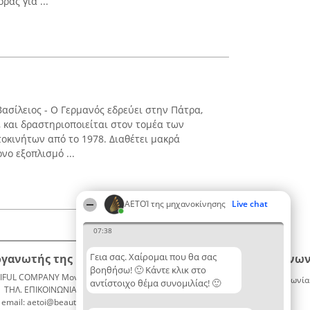
άς για ...
ασίλειος - Ο Γερμανός εδρεύει στην Πάτρα,
 και δραστηριοποιείται στον τομέα των
οκινήτων από το 1978. Διαθέτει μακρά
νο εξοπλισμό ...
ΑΕΤΟΊ της μηχανοκίνησης
Live chat
07:38
Γεια σας. Χαίρομαι που θα σας
ργανωτής της κατάταξης
Κατάταξη
Επικοινων
βοηθήσω! 🙂 Κάντε κλικ στο
IFUL COMPANY Μονοπρόσωπη ΙΚΕ
Διακριθέντες
Επικοινωνία
αντίστοιχο θέμα συνομιλίας! 🙂
ΤΗΛ. ΕΠΙΚΟΙΝΩΝΙΑΣ: 2104128019
Λίστα
email: aetoi@beautifulcompany.co
όλων των