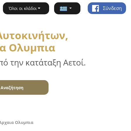
Σύνδεση
Όλοι οι κλάδοι
Αυτοκινήτων,
ια Ολυμπια
ό την κατάταξη Αετοί.
Αναζήτηση
 Αρχαια Ολυμπια