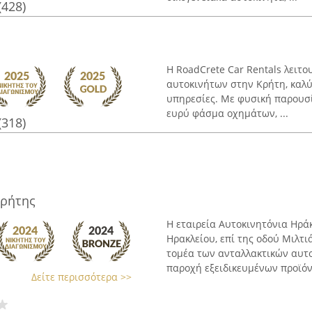
(428)
Η RoadCrete Car Rentals λειτο
αυτοκινήτων στην Κρήτη, καλύ
υπηρεσίες. Με φυσική παρουσία
ευρύ φάσμα οχημάτων, ...
(318)
Κρήτης
Η εταιρεία Αυτοκινητόνια Ηρά
Ηρακλείου, επί της οδού Μιλτι
τομέα των ανταλλακτικών αυτ
παροχή εξειδικευμένων προϊόντ
Δείτε περισσότερα >>