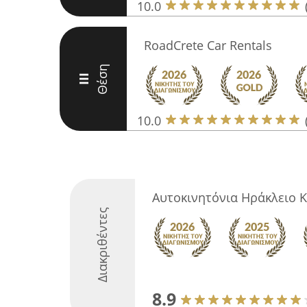
10.0
RoadCrete Car Rentals
Θέση
III
10.0
Αυτοκινητόνια Ηράκλειο 
Διακριθέντες
8.9