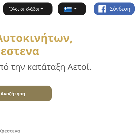
Σύνδεση
Όλοι οι κλάδοι
Αυτοκινήτων,
ρεστενα
ό την κατάταξη Αετοί.
Αναζήτηση
 Κρεστενα