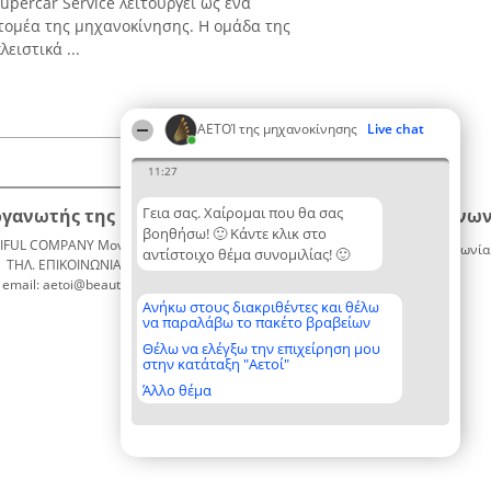
upercar Service λειτουργεί ως ένα
 τομέα της μηχανοκίνησης. Η ομάδα της
ειστικά ...
ΑΕΤΟΊ της μηχανοκίνησης
Live chat
11:27
Γεια σας. Χαίρομαι που θα σας
ργανωτής της κατάταξης
Κατάταξη
Επικοινων
βοηθήσω! 🙂 Κάντε κλικ στο
IFUL COMPANY Μονοπρόσωπη ΙΚΕ
Διακριθέντες
Επικοινωνία
αντίστοιχο θέμα συνομιλίας! 🙂
ΤΗΛ. ΕΠΙΚΟΙΝΩΝΙΑΣ: 2104128019
Λίστα
email: aetoi@beautifulcompany.co
όλων των
διακριθέντων
Ανήκω στους διακριθέντες και θέλω
να παραλάβω το πακέτο βραβείων
Μεθοδολογία
Όροι &
Θέλω να ελέγξω την επιχείρηση μου
στην κατάταξη "Αετοί"
προϋποθέσεις
ΠΟΛΙΤΙΚΗ
Άλλο θέμα
ΑΠΟΡΡΗΤΟΥ