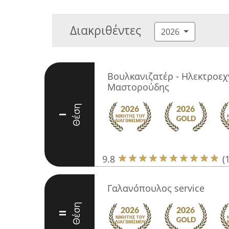
Διακριθέντες
2026
Βουλκανιζατέρ - Ηλεκτροεχ
Μαστορούδης
Θέση
I
9.8
(
Γαλανόπουλος service
Θέση
II