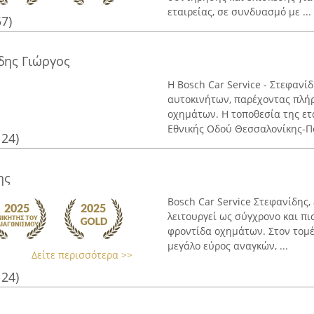
εταιρείας, σε συνδυασμό με ...
57)
ίδης Γιώργος
Η Bosch Car Service - Στεφανί
αυτοκινήτων, παρέχοντας πλήρ
οχημάτων. Η τοποθεσία της ετα
Εθνικής Οδού Θεσσαλονίκης-Πο
124)
ης
Bosch Car Service Στεφανίδης
λειτουργεί ως σύγχρονο και πι
φροντίδα οχημάτων. Στον τομέ
μεγάλο εύρος αναγκών, ...
Δείτε περισσότερα >>
124)