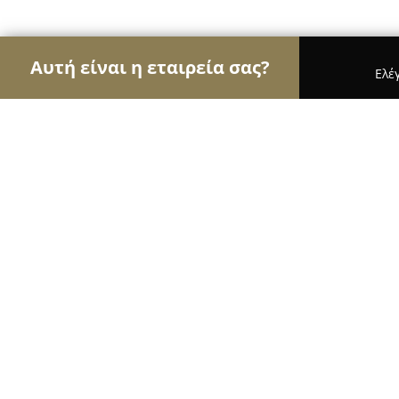
Αυτή είναι η εταιρεία σας?
Ελέ
Αετοί της μηχανοκίνησης
Ενοικιάσεις Αυτοκινή
Halaris Bikes Center
9.1
(199)
Πειραιάς, Piraeus