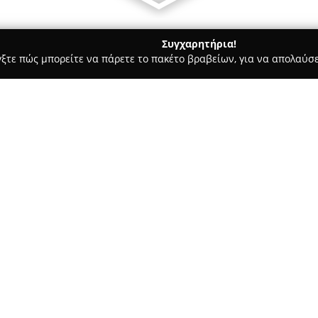
Συγχαρητήρια!
γξτε πώς μπορείτε να πάρετε το πακέτο βραβείων, για να απολαύσε
των, Συνεργεία Αυτοκινήτων, Ανταλλακτικά Αυτοκινήτων - Πειραιά
Σχετικά με την εταιρεία:
Το
Halaris Bikes Center
ιδρύθηκ
μηχανοκίνησης στον Πειραιά, 
προϊόντα κορυφαίας ποιότητας.
αποτελεί σημείο αναφοράς για
Δείτε περισσότερα >>
κύριος άξονας λειτουργίας της
της αξιοπιστίας, με αυστηρώς 
που στοχεύουν στην ασφάλεια