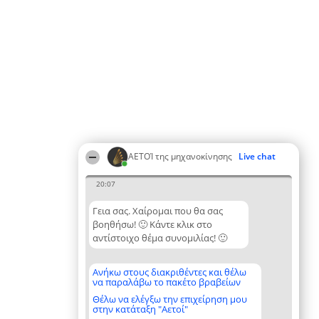
ΑΕΤΟΊ της μηχανοκίνησης
Live chat
20:07
Γεια σας. Χαίρομαι που θα σας
βοηθήσω! 🙂 Κάντε κλικ στο
αντίστοιχο θέμα συνομιλίας! 🙂
Ανήκω στους διακριθέντες και θέλω
να παραλάβω το πακέτο βραβείων
Θέλω να ελέγξω την επιχείρηση μου
στην κατάταξη "Αετοί"