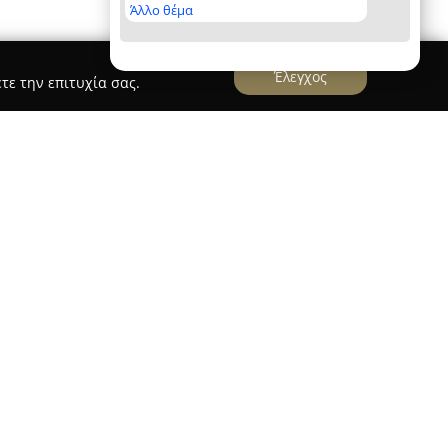
Άλλο θέμα
Έλεγχος
τε την επιτυχία σας.
ς
Halaris Bikes Center
ε το 1983 και έχει εδραιωθεί στον τομέα της
προσφέροντας εξειδικευμένες υπηρεσίες και
 Με εμπειρία που ξεπερνά τις τρεις δεκαετίες,
 όσους ασχολούνται με τις μοτοσυκλέτες. Ο
 εταιρείας είναι η διασφάλιση της ποιότητας και
επιλεγμένα ανταλλακτικά, αξεσουάρ και ελαστικά
 και την απόδοση.