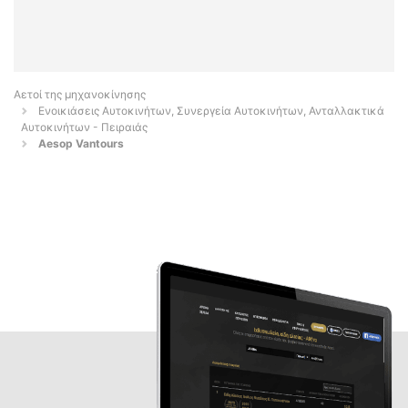
Αετοί της μηχανοκίνησης
Ενοικιάσεις Αυτοκινήτων, Συνεργεία Αυτοκινήτων, Ανταλλακτικά
Αυτοκινήτων - Πειραιάς
Aesop Vantours