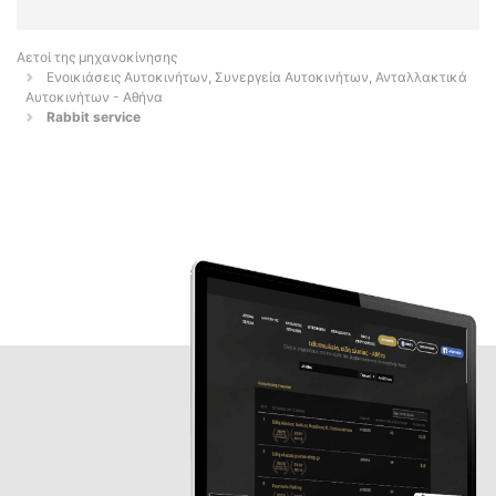
Αετοί της μηχανοκίνησης
Ενοικιάσεις Αυτοκινήτων, Συνεργεία Αυτοκινήτων, Ανταλλακτικά
Αυτοκινήτων - Αθήνα
Rabbit service