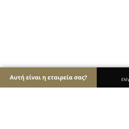
Αυτή είναι η εταιρεία σας?
Ελέ
Αετοί της μηχανοκίνησης
Ενοικιάσεις Αυτοκιν
MAVROMMATIDIS GARAGE