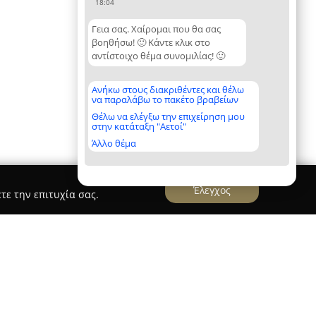
18:04
Γεια σας. Χαίρομαι που θα σας
βοηθήσω! 🙂 Κάντε κλικ στο
αντίστοιχο θέμα συνομιλίας! 🙂
Ανήκω στους διακριθέντες και θέλω
να παραλάβω το πακέτο βραβείων
Θέλω να ελέγξω την επιχείρηση μου
στην κατάταξη "Αετοί"
Άλλο θέμα
Έλεγχος
τε την επιτυχία σας.
MAVROMMATIDIS GARAGE