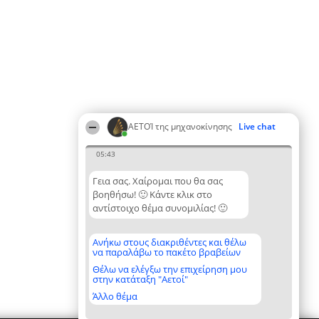
ΑΕΤΟΊ της μηχανοκίνησης
Live chat
05:43
Γεια σας. Χαίρομαι που θα σας
βοηθήσω! 🙂 Κάντε κλικ στο
αντίστοιχο θέμα συνομιλίας! 🙂
Ανήκω στους διακριθέντες και θέλω
να παραλάβω το πακέτο βραβείων
Θέλω να ελέγξω την επιχείρηση μου
στην κατάταξη "Αετοί"
Άλλο θέμα