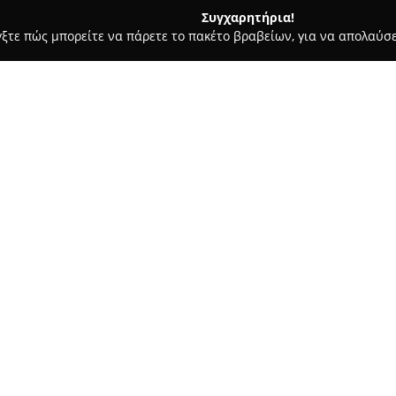
Συγχαρητήρια!
γξτε πώς μπορείτε να πάρετε το πακέτο βραβείων, για να απολαύσε
ήτων, Συνεργεία Αυτοκινήτων, Ανταλλακτικά Αυτοκινήτων - Καβάλα
ος
Σχετικά με την εταιρεία:
Το συνεργείο
Auto Service Τσ
Καβάλας και θεωρείται αξιόπι
οχημάτων. Παρέχει μεγάλη ποι
διαγνωστικούς ελέγχους, αλλαγ
Δείτε περισσότερα >>
όπως καθαρισμούς και πλήρωση
ικανότητά της να δίνει λύσεις
περιπτώσεις όπου άλλα συνεργ
Οι πελάτες αποδίδουν ιδιαίτερ
αποτελεσματική εξυπηρέτηση 