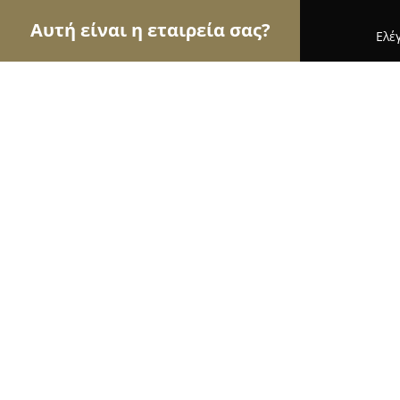
Αυτή είναι η εταιρεία σας?
Ελέ
Αετοί της μηχανοκίνησης
Ενοικιάσεις Αυτοκιν
AUTO SERVICE Τσεντεμιδης Νικόλα
9.8
(65)
Καβάλα, Νέα Καρβάλη 640 06
Εμφάνιση αριθμού τηλεφώνου