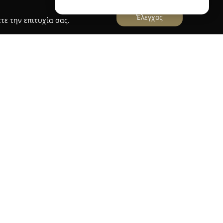
Έλεγχος
τε την επιτυχία σας.
AUTO SERVICE Τσεντεμιδης Νικόλαος
εντεμίδης Νικόλαος
βρίσκεται στη Νέα Καρβάλη
στη επιλογή για την ολοκληρωμένη φροντίδα
κιλία υπηρεσιών, που περιλαμβάνει
ές λαδιών, αλλά και εξειδικευμένες εργασίες
 φρέον. Η επιχείρηση διακρίνεται για την
 σε σύνθετα τεχνικά προβλήματα, ακόμα και σε
εία αντιμετώπισαν δυσκολίες.
η σημασία στην άμεση, ποιοτική και
που λαμβάνουν, καθώς και στην έγκαιρη