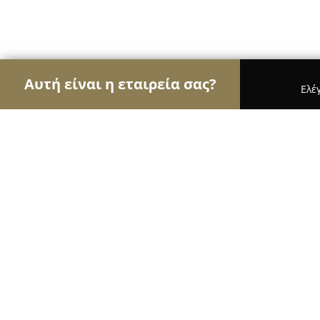
Αυτή είναι η εταιρεία σας?
Ελέ
Αετοί της μηχανοκίνησης
Ενοικιάσεις Αυτοκιν
Stefos' Garage
8.7
(20)