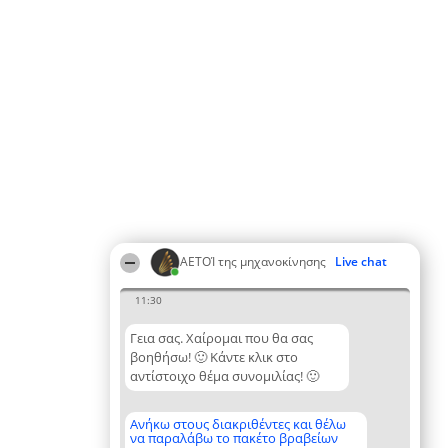
ΑΕΤΟΊ της μηχανοκίνησης
Live chat
11:30
Γεια σας. Χαίρομαι που θα σας
βοηθήσω! 🙂 Κάντε κλικ στο
αντίστοιχο θέμα συνομιλίας! 🙂
Ανήκω στους διακριθέντες και θέλω
να παραλάβω το πακέτο βραβείων