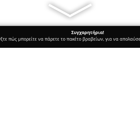
Συγχαρητήρια!
γξτε πώς μπορείτε να πάρετε το πακέτο βραβείων, για να απολαύσε
ήτων, Συνεργεία Αυτοκινήτων, Ανταλλακτικά Αυτοκινήτων - Χαλαστ
Σχετικά με την εταιρεία:
Η εταιρεία
Stefos' Garage
λειτ
συνεργείο αυτοκινήτων, βαφείο
Θεσσαλονίκης. Εξειδικεύεται
αυτοκίνητα, καλύπτοντας μεγά
Δείτε περισσότερα >>
διατίθενται περιλαμβάνουν γενι
καθώς και αναλυτικούς διαγνω