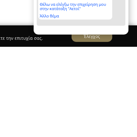
Θέλω να ελέγξω την επιχείρηση μου
στην κατάταξη "Αετοί"
Άλλο θέμα
Έλεγχος
τε την επιτυχία σας.
ρα
Stefos' Garage
ουργεί ως ένα σύγχρονο και άρτια εξοπλισμένο
 και φανοποιείο, με έδρα το Ανατολικό της
 στην παροχή ολοκληρωμένων υπηρεσιών για
λη ποικιλία τεχνικών αναγκών. Οι υπηρεσίες που
κό service, μηχανικές και ηλεκτρικές επισκευές,
στικούς ελέγχους. Το εξειδικευμένο προσωπικό