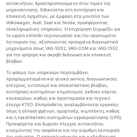
αυτοκινήτων, δραστηριοποιούμενη στον τομέα της
μηχανοκίνησης. Ειδικεύεται στη συντήρηση και
επισκευή οχημάτων, με έμφαση στα μοντέλα των
Volkswagen, Audi, Seat και Skoda, προσφέροντας
ολοκληρωμένες υπηρεσίες. Η επιχείρηση ξεχωρίζει για
το υψηλό επίπεδο τεχνογνωσίας και την οργανωμένη
λειτουργία της, αξιοποιώντας προηγμένα διαγνωστικά
μηχανήματα όπως VAS-5052, VAG-COM και VAG-1552
για την γρήγορη και ακριβή διάγνωση και επισκευή
βλαβών.
Το φάσμα των υπηρεσιών περιλαμβάνει
προγραμματισμένα και γενικά service, διαγνωστικούς
ελέγχους, εντοπισμό και αποκατάσταση βλαβών,
συντήρηση συστημάτων κλιματισμού, έκδοση κάρτας
καυσαερίων, καθώς και προετοιμασία και τεχνικό
έλεγχο ΚΤΕΟ. Επιπρόσθετα, αναλαμβάνονται εργασίες
όπως η αλλαγή φρένων, αμορτισέρ, συμπλέκτη, καθώς
και η εγκατάσταση συστημάτων υγραεριοκίνησης (LPG).
Προσφέρεται και δωρεάν έλεγχος αυτοκινήτου,
ενισχύοντας την ασφάλεια και την εύρυθμη λειτουργία
του οχήματος. Ο επαγγελματισμός και η εξειδίκευση