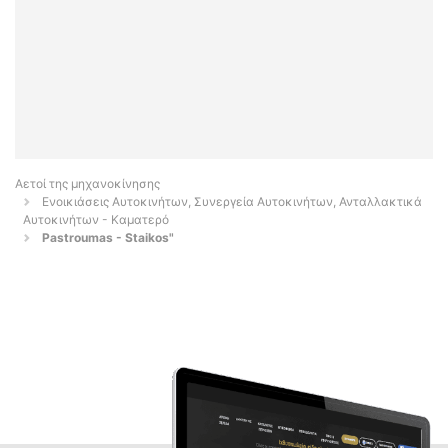
Αετοί της μηχανοκίνησης
Ενοικιάσεις Αυτοκινήτων, Συνεργεία Αυτοκινήτων, Ανταλλακτικά
Αυτοκινήτων - Καματερό
Pastroumas - Staikos"