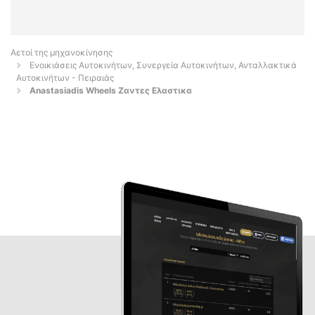
Αετοί της μηχανοκίνησης
Ενοικιάσεις Αυτοκινήτων, Συνεργεία Αυτοκινήτων, Ανταλλακτικά
Αυτοκινήτων - Πειραιάς
Anastasiadis Wheels Ζαντες Ελαστικα