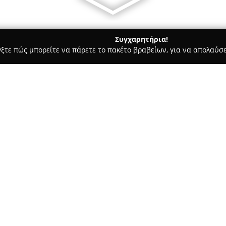
Συγχαρητήρια!
γξτε πώς μπορείτε να πάρετε το πακέτο βραβείων, για να απολαύσε
των, Συνεργεία Αυτοκινήτων, Ανταλλακτικά Αυτοκινήτων - Σιδηρό
Σχετικά με την εταιρεία:
Η
Αφοι Διαμαντίδη Ο.Ε.
, που
οδού Κοκολέτση 10, λειτουργεί
αυτοκινήτων στην Ελλάδα. Η ε
μηχανοκίνησης, προσφέροντας
Δείτε περισσότερα >>
επισκευές οχημάτων, σύγχρονο
καθώς και απαραίτητη προετοι
Εκείνο που διακρίνει την Αφοι