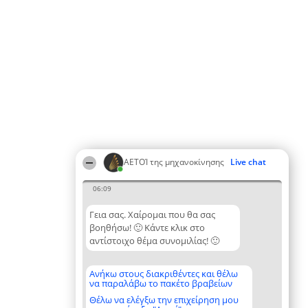
ΑΕΤΟΊ της μηχανοκίνησης
Live chat
06:09
Γεια σας. Χαίρομαι που θα σας
βοηθήσω! 🙂 Κάντε κλικ στο
αντίστοιχο θέμα συνομιλίας! 🙂
Ανήκω στους διακριθέντες και θέλω
να παραλάβω το πακέτο βραβείων
Θέλω να ελέγξω την επιχείρηση μου