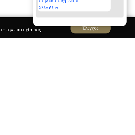
στην κατάταξη "Αετοί"
Άλλο θέμα
Έλεγχος
τε την επιτυχία σας.
καστρο
Αφοι Διαμαντίδη Ο.Ε.
 βρίσκεται στο Σιδηρόκαστρο με έδρα επί της
 ως ένα σύγχρονο και αξιόπιστο συνεργείο
ταιρεία δραστηριοποιείται στον τομέα της
 πλήρες φάσμα υπηρεσιών, όπως γενικές
υς ηλεκτρολογικούς διαγνωστικούς ελέγχους,
μασία αυτοκινήτων για τον τεχνικό έλεγχο ΚΤΕΟ.
 Διαμαντίδη Ο.Ε. στον χώρο είναι η δέσμευση