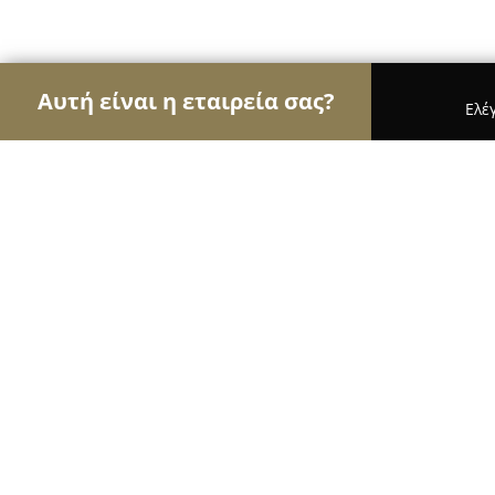
Αυτή είναι η εταιρεία σας?
Ελέ
Αετοί της μηχανοκίνησης
Ενοικιάσεις Αυτοκινή
Αφοι Διαμαντίδη Ο.Ε.
9.8
(58)
Σιδηρόκαστρο, Κοκολέτση 10