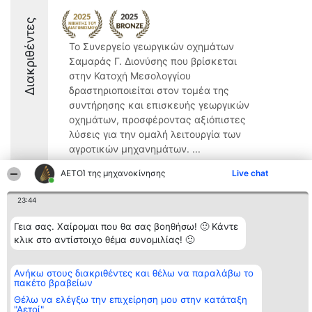
Διακριθέντες
Το Συνεργείο γεωργικών οχημάτων
Σαμαράς Γ. Διονύσης που βρίσκεται
στην Κατοχή Μεσολογγίου
δραστηριοποιείται στον τομέα της
συντήρησης και επισκευής γεωργικών
οχημάτων, προσφέροντας αξιόπιστες
λύσεις για την ομαλή λειτουργία των
αγροτικών μηχανημάτων. ...
ΑΕΤΟΊ της μηχανοκίνησης
Live chat
23:44
Διοργανωτής της
Κατάταξη
Επικοινωνία
Γεια σας. Χαίρομαι που θα σας βοηθήσω! 🙂 Κάντε
κατάταξης
Διακριθέντες
Επικοινωνία
κλικ στο αντίστοιχο θέμα συνομιλίας! 🙂
BEAUTIFUL COMPANY
Λίστα όλων
Μονοπρόσωπη ΙΚΕ
των
ΤΗΛ. ΕΠΙΚΟΙΝΩΝΙΑΣ:
διακριθέντων
Ανήκω στους διακριθέντες και θέλω να παραλάβω το
2104128019
Μεθοδολογία
πακέτο βραβείων
email:
Όροι &
aetoi@beautifulcompany.co
προϋποθέσεις
Θέλω να ελέγξω την επιχείρηση μου στην κατάταξη
ΠΟΛΙΤΙΚΗ
"Αετοί"