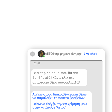
ΑΕΤΟΊ της μηχανοκίνησης
Live chat
02:45
Γεια σας. Χαίρομαι που θα σας
βοηθήσω! 🙂 Κάντε κλικ στο
αντίστοιχο θέμα συνομιλίας! 🙂
Ανήκω στους διακριθέντες και θέλω
να παραλάβω το πακέτο βραβείων
Θέλω να ελέγξω την επιχείρηση μου
στην κατάταξη "Αετοί"