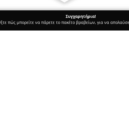
Συγχαρητήρια!
γξτε πώς μπορείτε να πάρετε το πακέτο βραβείων, για να απολαύσε
των, Συνεργεία Αυτοκινήτων, Ανταλλακτικά Αυτοκινήτων - Άγιοι Α
Σχετικά με την εταιρεία:
Η επιχείρηση
ΚΡΟΚΙΔΑΣ ΔΗΜ.
Αττικής, στην οδό Θράκης 14, 
μηχανοκίνησης. Η εταιρεία προ
ιδιοκτήτες οχημάτων, αξιοποιώ
Δείτε περισσότερα >>
εξειδικευμένη τεχνογνωσία που
Η ΚΡΟΚΙΔΑΣ εξειδικεύεται στο
ανταλλακτικών αυτοκινήτων, φρ
μακροχρόνια αντοχή τους. Παρ