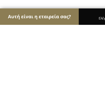
Αυτή είναι η εταιρεία σας?
Ελέ
Αετοί της μηχανοκίνησης
Ενοικιάσεις Αυτοκινή
ΚΡΟΚΙΔΑΣ ΔΗΜ. ΓΕΩΡΓΙΟΣ
8.6
(11)
Άγιοι Ανάργυροι, Θράκης 14