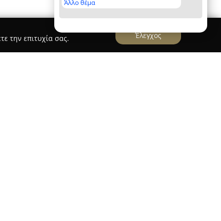
Άλλο θέμα
Έλεγχος
τε την επιτυχία σας.
νάργυροι
ΚΡΟΚΙΔΑΣ ΔΗΜ. ΓΕΩΡΓΙΟΣ
 ΓΕΩΡΓΙΟΣ
εδρεύει στους Αγίους Αναργύρους
και δραστηριοποιείται δυναμικά στον τομέα της
σφέρει πλήρεις και ποιοτικές λύσεις για
ντας την πολυετή της εμπειρία και την
 έχει αναπτύξει με τα χρόνια στον κλάδο.
ν εφοδιασμό αυθεντικών αλλά και aftermarket
οντίζοντας για την αξιοπιστία και τη
άλληλα, το συνεργείο παρέχει εκτεταμένες