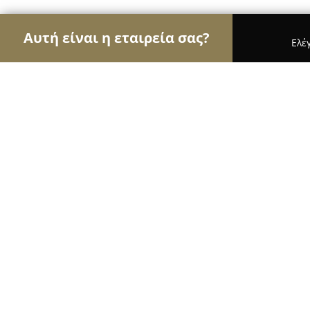
Αυτή είναι η εταιρεία σας?
Ελέ
Αετοί της μηχανοκίνησης
Ενοικιάσεις Αυτοκινή
Αφοι Χρυσικου Ο.ε
9
(25)
Καρδίτσα, Agraion 8
Εμφάνιση αριθμού τηλεφώνου