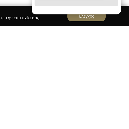
Έλεγχος
τε την επιτυχία σας.
σα
Αφοι Χρυσικου Ο.ε
ε
έχει την έδρα της στην Καρδίτσα, επί της οδού
ίται με συνέπεια στον χώρο της μηχανοκίνησης,
ηρεσίες στους πελάτες της. Με μακροχρόνια
έχει αναδειχθεί ως σημείο αναφοράς για
χημάτων, καλύπτοντας ένα ευρύ φάσμα
τες περιλαμβάνονται η φανοποιία υψηλής
νήτων, με έμφαση στην άρτια αισθητική και τη