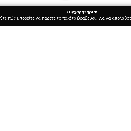
Συγχαρητήρια!
γξτε πώς μπορείτε να πάρετε το πακέτο βραβείων, για να απολαύσε
των, Συνεργεία Αυτοκινήτων, Ανταλλακτικά Αυτοκινήτων - Καρδίτ
Σχετικά με την εταιρεία:
Η εταιρεία
Αφοι Χρυσικου Ο.
Αγραίων 8, και δραστηριοποιε
παρέχοντας εξειδικευμένες υπ
παρουσία στην τοπική αγορά, 
Δείτε περισσότερα >>
επισκευές και συντηρήσεις ο
υπηρεσιών.
Στις βασικές της δραστηριότη
ποιότητας και οι βαφές αυτοκι