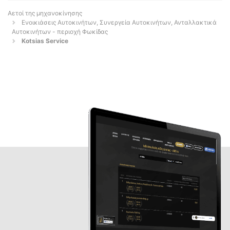
Αετοί της μηχανοκίνησης
Ενοικιάσεις Αυτοκινήτων, Συνεργεία Αυτοκινήτων, Ανταλλακτικά
Αυτοκινήτων - περιοχή Φωκίδας
Kotsias Service