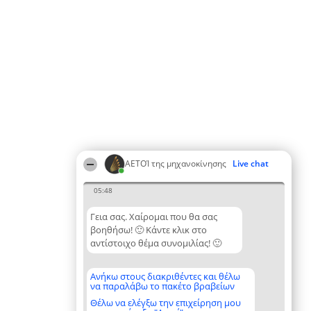
ΑΕΤΟΊ της μηχανοκίνησης
Live chat
05:48
Γεια σας. Χαίρομαι που θα σας
βοηθήσω! 🙂 Κάντε κλικ στο
αντίστοιχο θέμα συνομιλίας! 🙂
Ανήκω στους διακριθέντες και θέλω
να παραλάβω το πακέτο βραβείων
Θέλω να ελέγξω την επιχείρηση μου