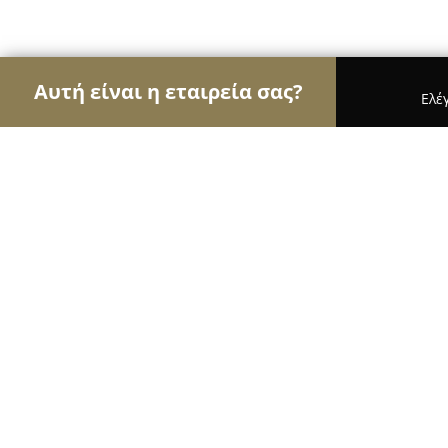
Αυτή είναι η εταιρεία σας?
Ελέ
Αετοί της μηχανοκίνησης
Ενοικιάσεις Αυτοκινή
Giant rentals
9.4
(56)
Κατασταρι, Αλικανάς