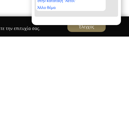
στην κατάταξη "Αετοί"
Άλλο θέμα
Έλεγχος
τε την επιτυχία σας.
αρι
Giant rentals
την έδρα της στον Αλικανά Ζακύνθου και
6 στον τομέα της ενοικίασης οχημάτων,
ών για την εξερεύνηση του νησιού. Ο στόλος του
αυτοκίνητα διαφόρων κατηγοριών, καλύπτοντας
λα έως πολυτελή οχήματα με κλιματισμό και
μοτοσικλέτες, σκούτερ και τετράτροχα.
υστηρούς ελέγχους και σχολαστικό καθαρισμό