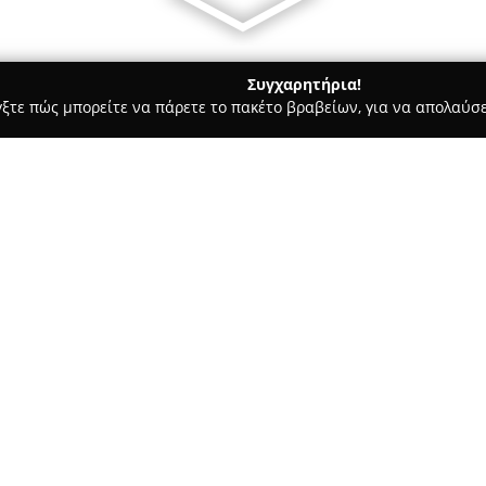
Συγχαρητήρια!
γξτε πώς μπορείτε να πάρετε το πακέτο βραβείων, για να απολαύσε
των, Συνεργεία Αυτοκινήτων, Ανταλλακτικά Αυτοκινήτων - Καταστ
Σχετικά με την εταιρεία:
Η εταιρεία
Giant Rentals
έχει 
δραστηριοποιείται από το 199
προσφέροντας ποικιλία επιλογ
οργανισμού αποτελείται από 
Δείτε περισσότερα >>
ανάγκες από οικονομικά μοντέ
ανοικτή οροφή, καθώς και από 
Όλα τα οχήματα υφίστανται α