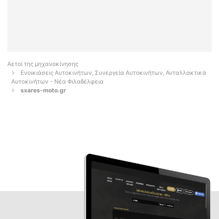
Αετοί της μηχανοκίνησης
Ενοικιάσεις Αυτοκινήτων, Συνεργεία Αυτοκινήτων, Ανταλλακτικά
Αυτοκινήτων - Νέα Φιλαδέλφεια
sxares-moto.gr