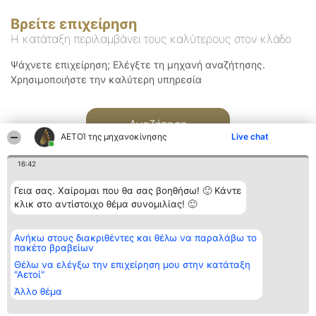
Βρείτε επιχείρηση
Η κατάταξη περιλαμβάνει τους καλύτερους στον κλάδο
Ψάχνετε επιχείρηση; Ελέγξτε τη μηχανή αναζήτησης.
Χρησιμοποιήστε την καλύτερη υπηρεσία
Αναζήτηση
ΑΕΤΟΊ της μηχανοκίνησης
Live chat
16:42
Γεια σας. Χαίρομαι που θα σας βοηθήσω! 🙂 Κάντε
κλικ στο αντίστοιχο θέμα συνομιλίας! 🙂
Διοργανωτής της
Κατάταξη
Επικοινωνία
Ανήκω στους διακριθέντες και θέλω να παραλάβω το
κατάταξης
Διακριθέντες
Επικοινωνία
πακέτο βραβείων
BEAUTIFUL COMPANY
Λίστα όλων
Μονοπρόσωπη ΙΚΕ
των
Θέλω να ελέγξω την επιχείρηση μου στην κατάταξη
ΤΗΛ. ΕΠΙΚΟΙΝΩΝΙΑΣ:
διακριθέντων
"Αετοί"
2104128019
Μεθοδολογία
Άλλο θέμα
email:
Όροι &
aetoi@beautifulcompany.co
προϋποθέσεις
ΠΟΛΙΤΙΚΗ