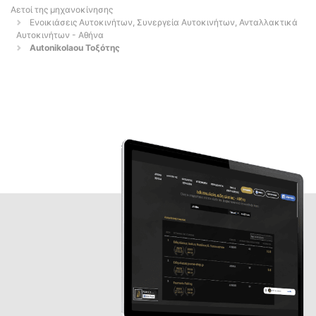
Αετοί της μηχανοκίνησης
Ενοικιάσεις Αυτοκινήτων, Συνεργεία Αυτοκινήτων, Ανταλλακτικά
Αυτοκινήτων - Αθήνα
Autonikolaou Τοξότης