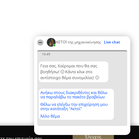
ΑΕΤΟΊ της μηχανοκίνησης
Live chat
10:49
Γεια σας. Χαίρομαι που θα σας
βοηθήσω! 🙂 Κάντε κλικ στο
αντίστοιχο θέμα συνομιλίας! 🙂
Ανήκω στους διακριθέντες και θέλω
να παραλάβω το πακέτο βραβείων
Θέλω να ελέγξω την επιχείρηση μου
στην κατάταξη "Αετοί"
Άλλο θέμα
Έλεγχος
τε την επιτυχία σας.