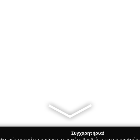
Συγχαρητήρια!
γξτε πώς μπορείτε να πάρετε το πακέτο βραβείων, για να απολαύσε