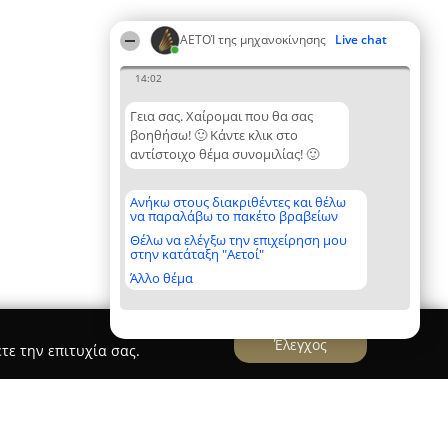
ΑΕΤΟΊ της μηχανοκίνησης
Live chat
14:02
Γεια σας. Χαίρομαι που θα σας
βοηθήσω! 🙂 Κάντε κλικ στο
αντίστοιχο θέμα συνομιλίας! 🙂
Ανήκω στους διακριθέντες και θέλω
να παραλάβω το πακέτο βραβείων
Θέλω να ελέγξω την επιχείρηση μου
στην κατάταξη "Αετοί"
Άλλο θέμα
Έλεγχος
τε την επιτυχία σας.
χεια
A&G MOTO Rental