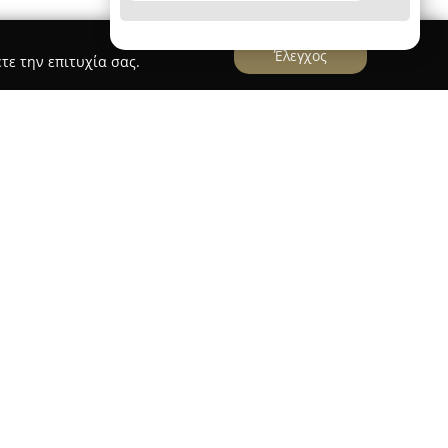
Έλεγχος
τε την επιτυχία σας.
α
Moto Market Shop
διαθέτει πολυετή εμπειρία στον τομέα της
ς εξειδικευμένο κατάστημα για τις ανάγκες των
ηθεύει μια εκτεταμένη συλλογή προϊόντων που
όσο και τις ίδιες τις μοτοσυκλέτες,
, ενδυμάτων, υποδημάτων και διαφόρων
ωρισμένα εμπορικά σήματα που απολαμβάνουν
ύ όσο και του ευρωπαϊκού κοινού.
ουργήσει τις δικές της σειρές προϊόντων, όπως τα