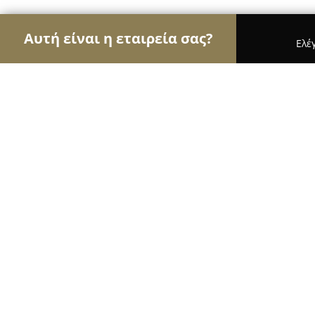
Αυτή είναι η εταιρεία σας?
Ελέ
Αετοί της μηχανοκίνησης
Ενοικιάσεις Αυτοκινή
Moto Market Shop
9.6
(35)
Καλλιθέα, Καλλιρρόης 43 - 45
Εμφάνιση αριθμού τηλεφώνου