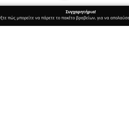
Συγχαρητήρια!
γξτε πώς μπορείτε να πάρετε το πακέτο βραβείων, για να απολαύσε
των, Συνεργεία Αυτοκινήτων, Ανταλλακτικά Αυτοκινήτων - Καλλιθέ
Σχετικά με την εταιρεία:
Η εταιρεία
Moto Market Shop
μηχανοκίνησης και ξεκίνησε ω
μοτοσυκλετιστών. Πλέον, προμ
καλύπτουν τόσο τους αναβάτες 
Δείτε περισσότερα >>
συμπεριλαμβανομένων κρανών
αξεσουάρ. Εκπροσωπεί αναγν
την εμπιστοσύνη του ελληνικο
Επιπλέον, η εταιρεία έχει δημι