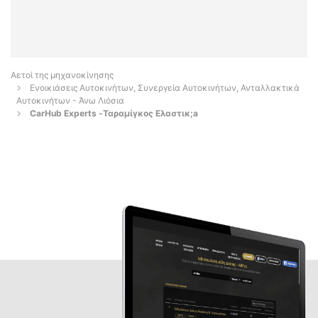
Αετοί της μηχανοκίνησης
Ενοικιάσεις Αυτοκινήτων, Συνεργεία Αυτοκινήτων, Ανταλλακτικά
Αυτοκινήτων - Άνω Λιόσια
CarHub Experts -Ταραμίγκος Ελαστικ;a