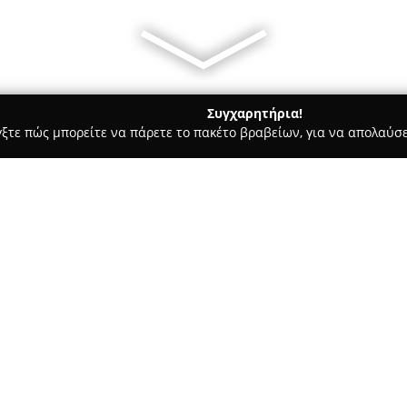
Συγχαρητήρια!
γξτε πώς μπορείτε να πάρετε το πακέτο βραβείων, για να απολαύσε
των, Συνεργεία Αυτοκινήτων, Ανταλλακτικά Αυτοκινήτων - Αχαρνέ
Σχετικά με την εταιρεία:
Η
RED assistance Οδική βοήθ
δραστηριοποιείται στον κλάδο
εταιρεία, παρούσα από το 1978
άμεση ανταπόκριση στις ανάγ
Δείτε περισσότερα >>
προβλήματα με τα οχήματά τους