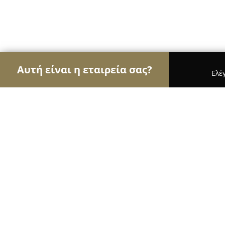
Αυτή είναι η εταιρεία σας?
Ελέ
Αετοί της μηχανοκίνησης
Ενοικιάσεις Αυτοκινή
RED assistance Οδική βοήθεια