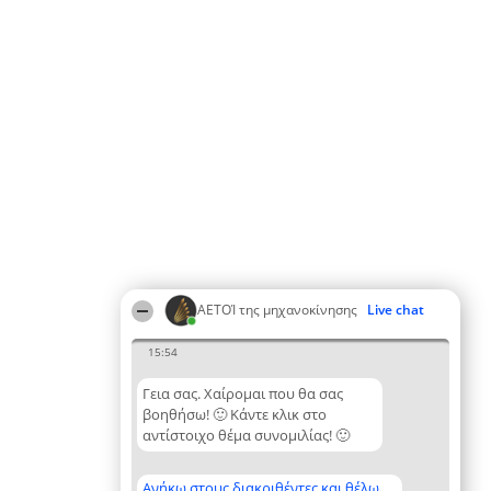
ΑΕΤΟΊ της μηχανοκίνησης
Live chat
15:54
Γεια σας. Χαίρομαι που θα σας
βοηθήσω! 🙂 Κάντε κλικ στο
αντίστοιχο θέμα συνομιλίας! 🙂
Ανήκω στους διακριθέντες και θέλω