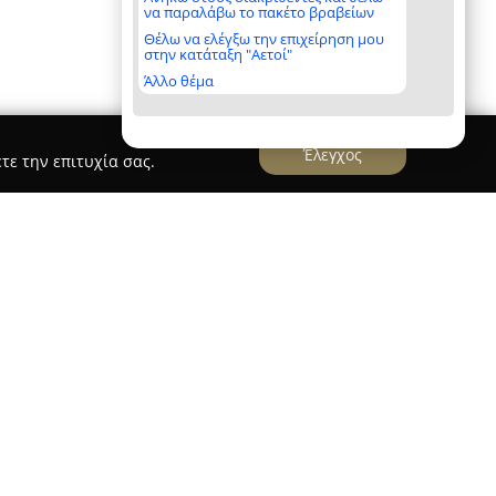
να παραλάβω το πακέτο βραβείων
Θέλω να ελέγξω την επιχείρηση μου
στην κατάταξη "Αετοί"
Άλλο θέμα
Έλεγχος
τε την επιτυχία σας.
ς
RED assistance Οδική βοήθεια
εια
, με έδρα στις Αχαρνές Αττικής,
 της παροχής οδικής βοήθειας στην Ελλάδα. Η
, διακρίνεται για την πολυετή εμπειρία και την
κες των οδηγών που αντιμετωπίζουν
. Διαθέτει επίσημη άδεια λειτουργίας για τον