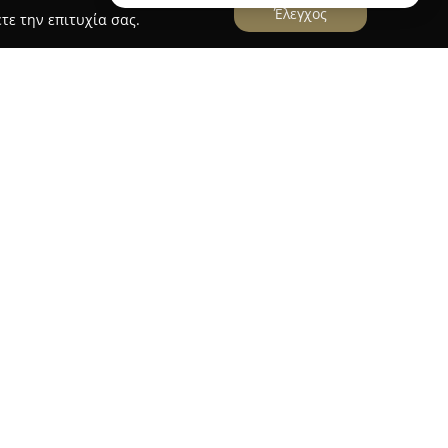
Έλεγχος
τε την επιτυχία σας.
i - Car
 στη διεύθυνση Ναυπλίου 110, και αποτελεί
δου της μηχανοκίνησης στην περιοχή. Η
υρίως στην εμπορία νέων ανταλλακτικών
α εκτεταμένη συλλογή προϊόντων που
 τους. Η γκάμα της περιλαμβάνει λιπαντικά,
αριστήρες αλλά και εξειδικευμένο αγωνιστικό
ες απαιτήσεις σε σχέση με το αυτοκίνητο και τον
τοπική αγορά λόγω της άμεσης εξυπηρέτησης και
σεων. Δίνει έμφαση στη μεγάλη ποικιλία