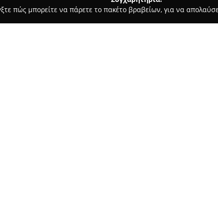
γξτε πώς μπορείτε να πάρετε το πακέτο βραβείων, για να απολαύσε
των, Συνεργεία Αυτοκινήτων, Ανταλλακτικά Αυτοκινήτων - Τρίπολη
Σχετικά με την εταιρεία:
Η
i - Car
εδρεύει στην Τρίπολη,
σημαντικό εκπρόσωπο του κλά
εταιρεία δραστηριοποιείται κ
αυτοκινήτων, διατηρώντας μι
Δείτε περισσότερα >>
διακρίνονται για την ποιότητά
μπαταρίες, αξεσουάρ, υαλοκαθ
εξοπλισμό, καλύπτοντας ποικίλ
οδηγό.
Η επιχείρηση ξεχωρίζει στην 
της παροχής ολοκληρωμένων λύ