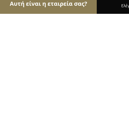
Αυτή είναι η εταιρεία σας?
Ελέ
Αετοί της μηχανοκίνησης
Ενοικιάσεις Αυτοκινή
i - Car
9.1
(20)
Τρίπολη, Ναυπλίου 110
Εμφάνιση αριθμού τηλεφώνου