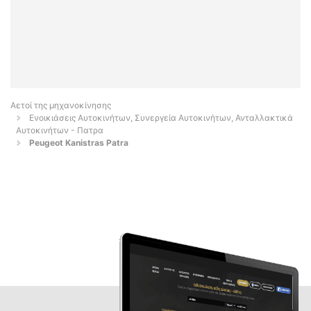
Αετοί της μηχανοκίνησης
Ενοικιάσεις Αυτοκινήτων, Συνεργεία Αυτοκινήτων, Ανταλλακτικά
Αυτοκινήτων - Πατρα
Peugeot Kanistras Patra