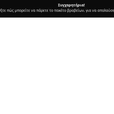
Συγχαρητήρια!
γξτε πώς μπορείτε να πάρετε το πακέτο βραβείων, για να απολαύσε
των, Συνεργεία Αυτοκινήτων, Ανταλλακτικά Αυτοκινήτων - Γιαννιτ
Σχετικά με την εταιρεία:
Η επιχείρηση
Αφοί Δουμανίδ
στα Γιαννιτσά, προσφέροντας 
αυτοκίνητο. Διακρίνεται για το
έμφαση στα οχήματα Toyota, δ
Δείτε περισσότερα >>
αξιοπιστία στις υπηρεσίες της.
original ανταλλακτικών, στηρί
κάθε αυτοκινήτου.
Το προσωπικό στους Αφοί Δουμ
εξειδίκευση, παρέχοντας υπηρ