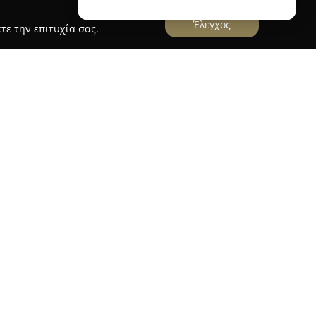
Έλεγχος
τε την επιτυχία σας.
σά
Αφοί Δουμανίδη
η
έχει εδραιωθεί στον χώρο της μηχανοκίνησης
ολοκληρωμένες υπηρεσίες συνδεδεμένες με το
 εξειδικευμένο συνεργείο της με ιδιαίτερη
ιασφαλίζοντας υψηλή ποιότητα εργασίας και
 Επιπλέον, η εταιρεία διατηρεί μεγάλη ποικιλία
ζοντας τη μακροχρόνια και αποδοτική λειτουργία
ανίδη χαρακτηρίζεται από εμπειρία και άρτια
εσίες υψηλής ποιότητας και καλύπτοντας