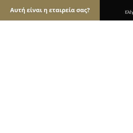
Αυτή είναι η εταιρεία σας?
Ελέ
Αετοί της μηχανοκίνησης
Ενοικιάσεις Αυτοκινή
Αφοί Δουμανίδη
9.6
(70)
Γιαννιτσά, ΕΟ Γιαννιτσών Έδεσσας 2 χλμ
Εμφάνιση αριθμού τηλεφώνου